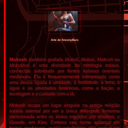
Arte de SneznyBars
Mokosh
(também grafada
Mokoš
,
Mokos
,
Makosh
ou
Mokosha
) é uma divindade da mitologia eslava,
conhecida sobretudo por fontes eslavas orientais
medievais. Ela é frequentemente interpretada como
uma deusa ligada à umidade, à fertilidade, à terra, à
água e às atividades femininas, como a fiação, a
tecelagem e o cuidado com a lã.
Mokosh ocupa um lugar singular na antiga religião
eslava oriental por ser a única divindade feminina
mencionada entre os ídolos erguidos por
Vladimir, o
Grande
, em Kiev. Embora seu nome apareça em