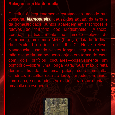
Relação com Nantosuelta
Sucellus é frequentemente retratado ao lado de sua
consorte,
Nantosuelta
, deusa das águas, da terra e
da domesticidade. Juntos aparecem em inscrições e
relevos do território dos Mediomatrici (Alsácia-
Lorena), particularmente no famoso relevo de
Sarrebourg, próximo a Metz (França), datado do final
do século I ou início do II d.C. Neste relevo,
Nantosuelta, usando vestes longas, segura em sua
mão esquerda um pequeno objeto em forma de casa
com dois orifícios circulares—possivelmente um
pombório—sobre uma longa vara. Sua mão direita
derrama líquido de uma patera sobre um altar
cilíndrico. Sucellus está ao lado, barbudo, em túnica
com capa, segurando seu martelo na mão direita e
uma olla na esquerda.