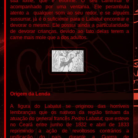
sua fome, que é enorme. O seu caminhar é
acompanhado por uma ventania. Ele perambula
atento a qualquer som ao seu redor, e se alguém
sussurrar, já é o suficiente para o Labatut encontrar e
devorar o mesmo. Ele
possui ainda a particularidade
de devorar crianças, devido ao fato delas terem a
carne mais mole que a dos adultos.
Origem da Lenda
A figura do Labatut se originou das horríveis
lembranças que os nativos da região tinham da
atuação do general francês
Pedro Labatut,
que esteve
no Ceará entre junho de 1832 e abril de 1833
reprimindo a ação de revoltosos contrários a
unificação do país, durante a Guerra de