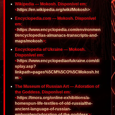
Wikipedia — Mokosh. Disponível em:
<
https://en.wikipedia.org/wiki/Mokosh>
;
Encyclopedia.com — Mokosh. Disponível
em:
<
https://www.encyclopedia.com/environmen
t/encyclopedias-almanacs-transcripts-and-
maps/mokosh
>;
Encyclopedia of Ukraine — Mokosh.
Disponível em:
<
https://www.encyclopediaofukraine.com/di
splay.asp?
linkpath=pages%5CM%5CO%5CMokosh.ht
m
>;
The Museum of Russian Art — Adoration of
the Goddess. Disponível em:
<
https://tmora.org/online-exhibitions/a-
homespun-life-textiles-of-old-russia/the-
ancient-language-of-russian-
embroidery/adoration-of-the-goddess
>;