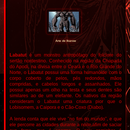
Arte de Ikarow
Labatut
é um monstro antropófago do folclore do
sertão nordestino.
Conhecido na região da Chapada
do Apodi, na divisa entre o Ceará e o Rio Grande do
Norte, o Labatut possui uma forma humanóide com o
corpo coberto de pelos, pés redondos, mãos
compridas, e cabelos longos e assanhados. Ele
possui apenas um olho na testa e seus dentes são
similares ao de um elefante.
Os nativos da região
consideram o Labatut uma criatura pior que o
Lobisomem, a Caipora e o Cão-Coxo (Diabo).
A lenda conta que ele vive "no fim do mundo", e que
ele percorre as cidades durante a noite,afim de saciar