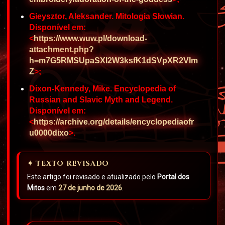
Gieysztor, Aleksander. Mitologia Słowian.
Disponível em:
<
https://www.wuw.pl/download-
attachment.php?
h=m7G5RMSUpaSXl2W3ksfK1dSVpXR2VIm
Z
>;
Dixon-Kennedy, Mike. Encyclopedia of
Russian and Slavic Myth and Legend.
Disponível em:
<
https://archive.org/details/encyclopediaofr
u0000dixo
>.
✦ TEXTO REVISADO
Este artigo foi revisado e atualizado pelo
Portal dos
Mitos
em
27 de junho de 2026
.