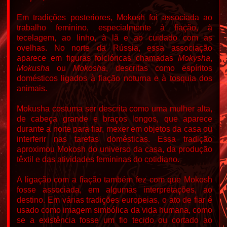
Em tradições posteriores, Mokosh foi associada ao
trabalho feminino, especialmente à fiação, à
tecelagem, ao linho, à lã e ao cuidado com as
ovelhas. No norte da Rússia, essa associação
aparece em figuras folclóricas chamadas
Mokysha
,
Mokusha
ou
Mokosha
, descritas como espíritos
domésticos ligados à fiação noturna e à tosquia dos
animais.
Mokusha costuma ser descrita como uma mulher alta,
de cabeça grande e braços longos, que aparece
durante a noite para fiar, mexer em objetos da casa ou
interferir nas tarefas domésticas. Essa tradição
aproximou Mokosh do universo da casa, da produção
têxtil e das atividades femininas do cotidiano.
A ligação com a fiação também fez com que Mokosh
fosse associada, em algumas interpretações, ao
destino. Em várias tradições europeias, o ato de fiar é
usado como imagem simbólica da vida humana, como
se a existência fosse um fio tecido ou cortado ao