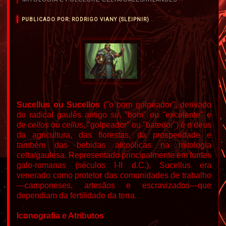
PUBLICADO POR: RODRIGO VIANY (SLEIPNIR)
Sucellus ou Sucellos
("o bom golpeador", derivado
do radical gaulês antigo
su
, "bom" ou "excelente" e
de
cellos
ou
cellus
, "golpeador" ou "batedor") é o deus
da agricultura, das florestas, da prosperidade e
também das bebidas alcoólicas na
mitologia
celta/gaulesa.
Representado principalmente em fontes
galo-romanas (séculos I-II d.C.), Sucellus era
venerado como protetor das comunidades de trabalho
—camponeses, artesãos e escravizados—que
dependiam da fertilidade da terra.
Iconografia e Atributos