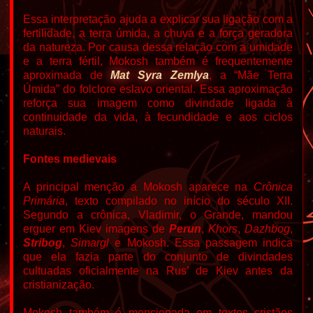
Essa interpretação ajuda a explicar sua ligação com a
fertilidade, a terra úmida, a chuva e a força geradora
da natureza. Por causa dessa relação com a umidade
e a terra fértil, Mokosh também é frequentemente
aproximada de
Mat Syra Zemlya
, a “Mãe Terra
Úmida” do folclore eslavo oriental. Essa aproximação
reforça sua imagem como divindade ligada à
continuidade da vida, à fecundidade e aos ciclos
naturais.
Fontes medievais
A principal menção a Mokosh aparece na
Crônica
Primária
, texto compilado no início do século XII.
Segundo a crônica, Vladimir, o Grande, mandou
erguer em Kiev imagens de
Perun
,
Khors
,
Dazhbog
,
Stribog
,
Simargl
e Mokosh. Essa passagem indica
que ela fazia parte do conjunto de divindades
cultuadas oficialmente na Rus’ de Kiev antes da
cristianização.
Mokosh também é mencionada em textos cristãos