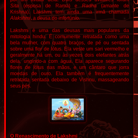
Sita
(esposa de Rama) e
Radha
(amante de
Krishna).
Lakshmi tem ainda uma irmã chamada
Alakshmi
, a deusa do infortúnio.
Lakshmi é uma das deusas mais populares da
mitologia hindu.
É comumente retratada como uma
bela mulher, com quatro braços, de pé ou sentada
sobre uma flor de lótus. Ela veste um sari vermelho e
geralmente há um, ou às vezes dois elefantes atrás
dela, ungindo-a com água. Ela aparece segurando
flores de lótus nas mãos, e um cântaro que jorra
moedas de ouro.
Ela também é frequentemente
retratada sentada debaixo de Vishnu, massageando
seus pés.
O Renascimento de Lakshmi