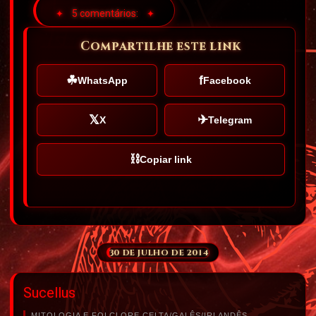
5 comentários:
Compartilhe este link
☘
f
WhatsApp
Facebook
𝕏
✈
X
Telegram
⛓
Copiar link
30 DE JULHO DE 2014
Sucellus
MITOLOGIA E FOLCLORE CELTA/GALÊS/IRLANDÊS