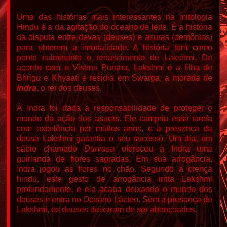
Uma das histórias mais interessantes na mitologia
Hindu é a da agitação do oceano de leite. É a história
da disputa entre devas (deuses) e asuras (demônios)
para obterem a imortalidade. A história tem como
ponto culminante o renascimento de Lakshmi.
De
acordo com o Vishnu Purana, Lakshmi é a filha de
Bhrigu e Khyaati e residia em Swarga, a morada de
Indra
, o rei dos deuses.
À Indra foi dada a responsabilidade de proteger o
mundo da ação dos asuras. Ele cumpriu essa tarefa
com excelência por muitos anos, e a presença da
deusa Lakshmi garantia o seu sucesso.
Um dia, um
sábio chamado
Durvasa
ofereceu à Indra uma
guirlanda de flores sagradas. Em sua arrogância,
Indra jogou as flores no chão. Segundo a crença
hindu, este gesto de arrogância irrita Lakshmi
profundamente, e ela acaba deixando o mundo dos
deuses e entra no Oceano Lácteo.
Sem a presença de
Lakshmi, os deuses deixaram de ser abençoados.