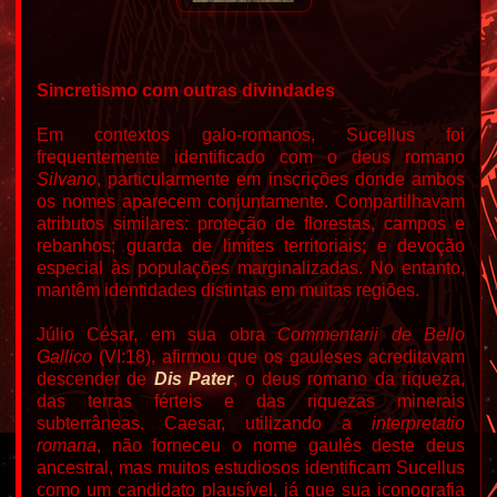
Sincretismo com outras divindades
Em contextos galo-romanos, Sucellus foi
frequentemente identificado com o deus romano
Silvano
, particularmente em inscrições donde ambos
os nomes aparecem conjuntamente. Compartilhavam
atributos similares: proteção de florestas, campos e
rebanhos; guarda de limites territoriais; e devoção
especial às populações marginalizadas. No entanto,
mantêm identidades distintas em muitas regiões.
Júlio César, em sua obra
Commentarii de Bello
Gallico
(VI:18), afirmou que os gauleses acreditavam
descender de
Dis Pater
, o deus romano da riqueza,
das terras férteis e das riquezas minerais
subterrâneas. Caesar, utilizando a
interpretatio
romana
, não forneceu o nome gaulês deste deus
ancestral, mas muitos estudiosos identificam Sucellus
como um candidato plausível, já que sua iconografia