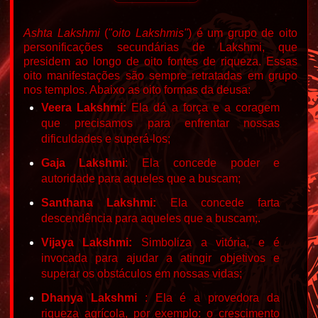
Ashta Lakshmi
(
"oito Lakshmis"
) é um grupo de oito
personificações secundárias de Lakshmi, que
presidem ao longo de oito fontes de riqueza. Essas
oito manifestações são sempre retratadas em grupo
nos templos. Abaixo as oito formas da deusa:
Veera Lakshmi:
Ela dá a força e a coragem
que precisamos para enfrentar nossas
dificuldades e superá-los;
Gaja Lakshmi
: Ela concede poder e
autoridade para aqueles que a buscam;
Santhana Lakshmi:
Ela concede farta
descendência para aqueles que a buscam;.
Vijaya Lakshmi:
Simboliza a vitória, e é
invocada para ajudar a atingir objetivos e
superar os obstáculos em nossas vidas;
Dhanya Lakshmi
: Ela é a provedora da
riqueza agrícola, por exemplo: o crescimento