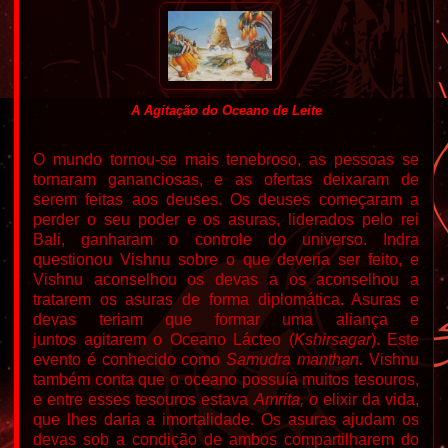
A Agitação do Oceano de Leite
O mundo tornou-se mais tenebroso, as pessoas se
tornaram gananciosas, e as ofertas deixaram de
serem feitas aos deuses. Os deuses começaram a
perder o seu poder e os asuras, liderados pelo rei
Bali, ganharam o controle do universo.
Indra
questionou Vishnu sobre o que deveria ser feito, e
Vishnu aconselhou os devas a
os aconselhou a
tratarem os asuras de forma diplomática. Asuras e
devas teriam que formar uma aliança e
juntos
agitarem o Oceano Lácteo
(
Kshirsagar
).
Este
evento é conhecido como
Samudra manthan.
Vishnu
também conta que o oceano possuía muitos tesouros,
e entre esses tesouros estava
Amrita, o
elixir da vida,
que lhes daria a imortalidade. Os asuras ajudam os
devas sob a condição de ambos compartilharem do