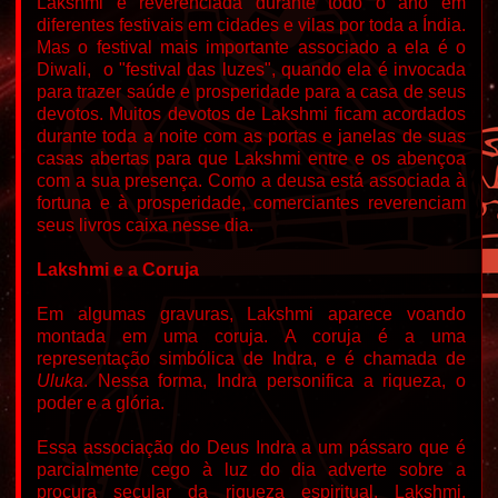
Lakshmi é reverenciada durante todo o ano em
diferentes festivais em cidades e vilas por toda a Índia.
Mas o festival mais importante associado a ela é o
Diwali, o "festival das luzes", quando ela é invocada
para trazer saúde e prosperidade para a casa de seus
devotos. Muitos devotos de Lakshmi ficam acordados
durante toda a noite com as portas e janelas de suas
casas abertas para que Lakshmi entre e os abençoa
com a sua presença. Como a deusa está associada à
fortuna e à prosperidade, comerciantes reverenciam
seus livros caixa nesse dia.
Lakshmi e a Coruja
Em algumas gravuras, Lakshmi aparece voando
montada em uma coruja. A coruja é a uma
representação simbólica de Indra, e é chamada de
Uluka
. Nessa forma, Indra personifica a riqueza, o
poder e a glória.
Essa associação do Deus Indra a um pássaro que é
parcialmente cego à luz do dia adverte sobre a
procura secular da riqueza espiritual. Lakshmi,