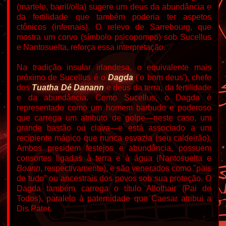
(martelo, barril/olla) sugere um deus da abundância e
da fertilidade que também poderia ter aspetos
ctônicos (infernais). O relevo de Sarrebourg, que
mostra um corvo (símbolo psicopompo) sob Sucellus
e Nantosuelta, reforça essa interpretação.
Na tradição insular irlandesa, o equivalente mais
próximo de Sucellus é o
Dagda
('o bom deus' ), chefe
dos
Tuatha Dé Danann
e deus da terra, da fertilidade
e da abundância. Como Sucellus, o Dagda é
representado como um homem barbudo e poderoso
que carrega um atributo de golpe—neste caso, um
grande bastão ou clava—e está associado a um
recipiente mágico que nunca esvazia (seu caldeirão).
Ambos presidem festejos e abundância, possuem
consortes ligadas à terra e à água (Nantosuelta e
Boann
, respectivamente), e são venerados como "pais
de tudo" ou ancestrais dos povos sob sua proteção. O
Dagda também carrega o título Allothair (Pai de
Todos), paralelo à paternidade que Caesar atribui a
Dis Pater.