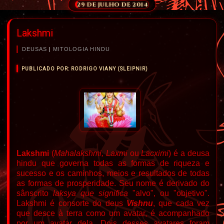
29 DE JULHO DE 2014
Lakshmi
DEUSAS
|
MITOLOGIA HINDU
PUBLICADO POR: RODRIGO VIANY (SLEIPNIR)
Lakshmi
(
Mahalakshmi
, Laxm
i
ou
Lacximi
) é a deusa
hindu que governa todas as formas de riqueza e
sucesso e os caminhos, meios e resultados de todas
as formas de prosperidade. Seu nome é derivado do
sânscrito
laksya que significa
"alvo", ou "objetivo".
Lakshmi é c
onsorte do deus
Vishnu
, que
cada vez
que desce à
terra como um avatar, é acompanhado
por um avatar dela. Dois desses avatares foram