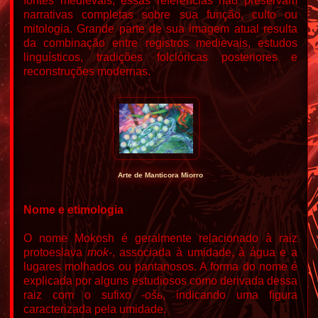
fontes medievais, essas referências não preservam
narrativas completas sobre sua função, culto ou
mitologia. Grande parte de sua imagem atual resulta
da combinação entre registros medievais, estudos
linguísticos, tradições folclóricas posteriores e
reconstruções modernas.
Arte de Manticora Miorro
Nome e etimologia
O nome Mokosh é geralmente relacionado à raiz
protoeslava
mok
-, associada à umidade, à água e a
lugares molhados ou pantanosos. A forma do nome é
explicada por alguns estudiosos como derivada dessa
raiz com o sufixo -
ošь
, indicando uma figura
caracterizada pela umidade.